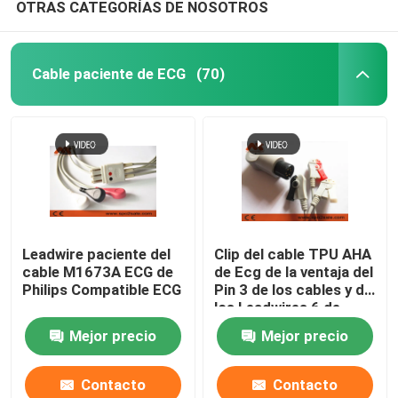
OTRAS CATEGORÍAS DE NOSOTROS
Cable paciente de ECG
(70)
Leadwire paciente del
Clip del cable TPU AHA
cable M1673A ECG de
de Ecg de la ventaja del
Philips Compatible ECG
Pin 3 de los cables y de
los Leadwires 6 de
Szmedplus AAMI ECG
Mejor precio
Mejor precio
Contacto
Contacto