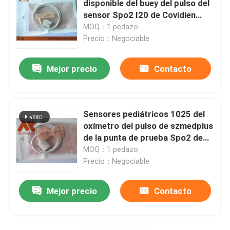
disponible del buey del pulso del
sensor Spo2 I20 de Covidien
Transductor de IBP
Nellcor del CE
MOQ：1 pedazo
Precio：Negociable
punta de prueba médica de la temperatura
Mejor precio
Contacto
Sensor ETCO2
Sensores pediátricos 1025 del
Transductor fetal
oxímetro del pulso de szmedplus
de la punta de prueba Spo2 de
Lnop
MOQ：1 pedazo
Cable de Holter
Precio：Negociable
Sonda de transductor de ultrasonido
Mejor precio
Contacto
Conectores del aparato médico