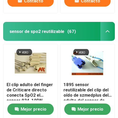
Contacto
Contacto
sensor de spo2 reutilizable
(67)
El clip adulto del finger
1895 sensor
de Criticare directo
reutilizable del clip del
conecta SpO2 el
oído de szmedplus del
sensor 934-10DN
adulto del sensor de
LNCS TC-I Spo2
Mejor precio
Mejor precio