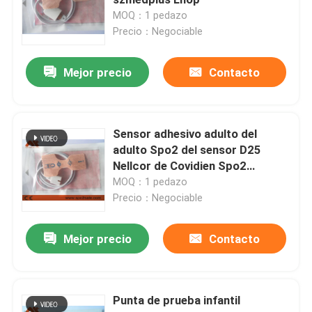
MOQ：1 pedazo
Precio：Negociable
Sensor disponible spo2
Mejor precio
Contacto
Cable de extensión Spo2
Cable del ECG
Sensor adhesivo adulto del
adulto Spo2 del sensor D25
Nellcor de Covidien Spo2
Electrodo del ECG
disponible
MOQ：1 pedazo
Precio：Negociable
Puño de NIBP
Mejor precio
Contacto
Manguera de NIBP
Punta de prueba infantil
Cable de IBP