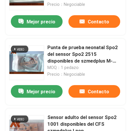
Precio：Negociable
Visita a la fábrica
Mejor precio
Contacto
Control de Calidad
Punta de prueba neonatal Spo2
Contacto
del sensor Spo2 2515
disponibles de szmedplus M-
LNCS
MOQ：1 pedazo
noticias
Precio：Negociable
Cable paciente de ECG
Mejor precio
Contacto
cables del monitor paciente
Sensor adulto del sensor Spo2
1001 disponibles del CFS
sensor de spo2 reutilizable
szmedplus Lnop