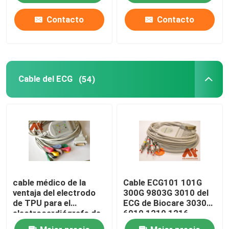
Contacto
Contacto
Cable del ECG
(54)
cable médico de la
Cable ECG101 101G
ventaja del electrodo
300G 9803G 3010 del
de TPU para el
ECG de Biocare 3030
electrocardiógrafo de
6010 1210 1216
Mindray R12